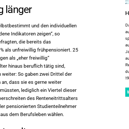
ig länger
H
selbstbestimmt und den individuellen
D
a
ene Indikatoren zeigen“, so
sp
fragten, die bereits das
au
% als unfreiwillig frühpensioniert. 25
J
n als „eher freiwillig“
a
R
ter hinaus beruflich tätig sind,
d
 weiter: So gaben zwei Drittel der
1
 an, dass sie es gerne weiter
müssten, lediglich ein Viertel dieser
erschreiten des Renteneitrittsalters
der pensionierten Studienteilnehmer
 aus dem Berufsleben wählen.