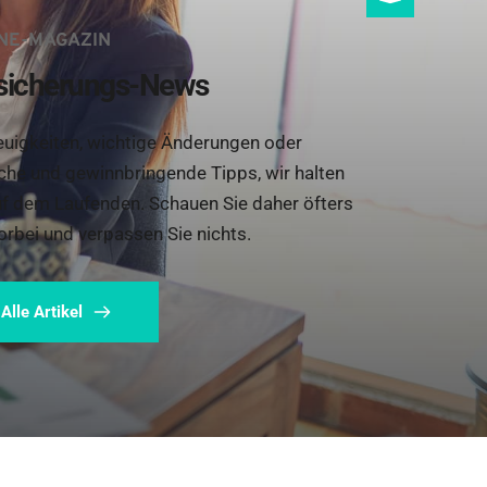
NE-MAGAZIN
sicherungs-News
uigkeiten, wichtige Änderungen oder 
iche und gewinnbringende Tipps, wir halten 
uf dem Laufenden. Schauen Sie daher öfters 
orbei und verpassen Sie nichts.
Alle Artikel