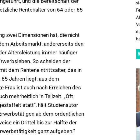
hgeführt, und die Bereitschaft der
si
etzliche Rentenalter von 64 oder 65
Fe
A
V
d
ng zwei Dimensionen hat, die nicht
be
dem Arbeitsmarkt, andererseits den
der Altersleistung immer häufiger
 Erwerbsleben. So scheiden der
it dem Renteneintrittsalter, das in
 65 Jahren liegt, aus dem
te Frau ist auch nach Erreichen des
ch mehrheitlich in Teilzeit. „Oft
estaffelt statt“, hält Studienautor
 Erwerbstätigen ab dem ordentlichen
ise ein Drittel bis zur Hälfte der
Erwerbstätigkeit ganz aufgeben.“