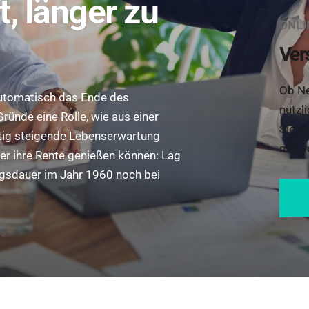
, länger zu
ONLI
Ver
Ob Ne
automatisch das Ende des
nützl
Gründe eine Rolle, wie aus einer
Sie a
tetig steigende Lebenserwartung
mal v
er ihre Rente genießen können: Lag
ugsdauer im Jahr 1960 noch bei