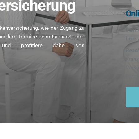
ersicherung
Onl
nkenversicherung, wie der Zugang zu 
nellere Termine beim Facharzt oder 
berec
und profitiere dabei von 
Beach
Krank
Versic
Berat