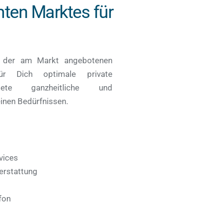
ten Marktes für 
e der am Markt angebotenen 
r Dich optimale private 
iete ganzheitliche und 
inen Bedürfnissen.
vices 
rstattung 
fon