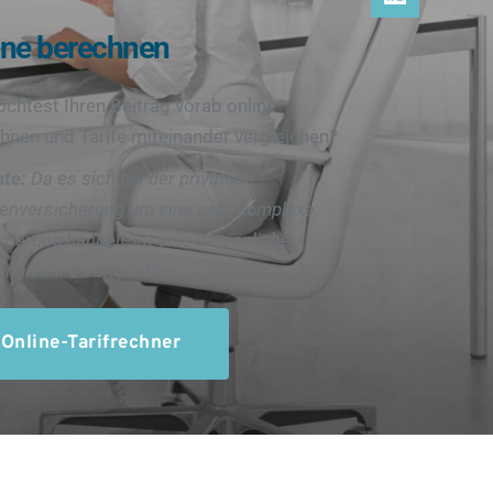
ine berechnen
Du möchtest Ihren Beitrag vorab online 
hnen und Tarife miteinander vergleichen?
te: 
Da es sich bei der privaten 
enversicherung um eine sehr komplexe 
herung handelt, ist eine persönliche 
ung sehr zu empfehlen.
Online-Tarifrechner