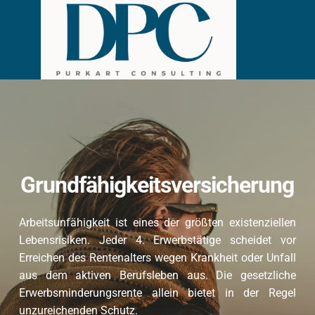
Zum
Inhalt
springen
Grundfähigkeitsversicherung
Arbeitsunfähigkeit ist eines der größten existenziellen 
Lebensrisiken. Jeder 4. Erwerbstätige scheidet vor 
Erreichen des Rentenalters wegen Krankheit oder Unfall 
aus dem aktiven Berufsleben aus. Die gesetzliche 
Erwerbsminderungsrente allein bietet in der Regel 
unzureichenden Schutz. 